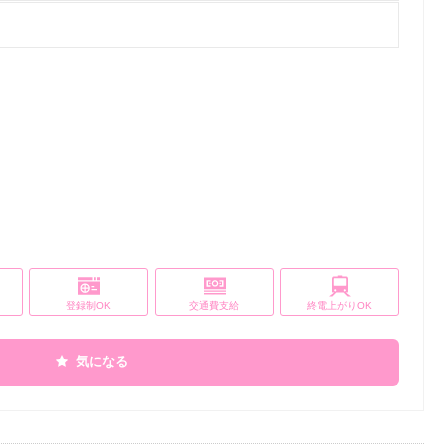
登録制OK
交通費支給
終電上がりOK
気になる