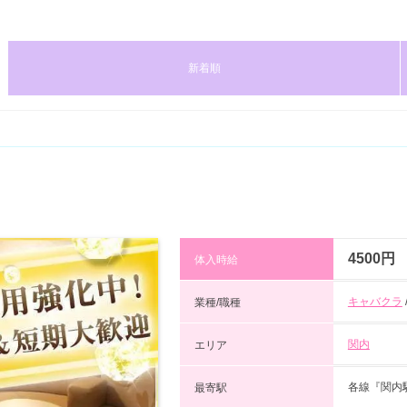
新着順
4500円
体入時給
キャバクラ
業種/職種
関内
エリア
各線『関内
最寄駅