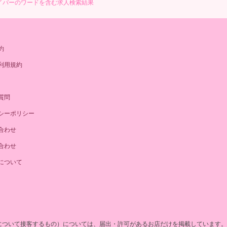
イバーのワードを含む求人検索結果
約
利用規約
質問
シーポリシー
合わせ
合わせ
について
について接客するもの）については、届出・許可があるお店だけを掲載しています。