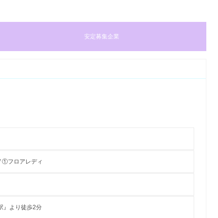
安定募集企業
/ ①フロアレディ
駅』より徒歩2分