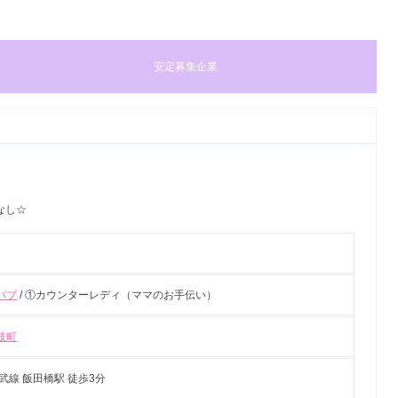
安定募集企業
なし☆
パブ
/ ①カウンターレディ（ママのお手伝い）
伎町
武線 飯田橋駅 徒歩3分