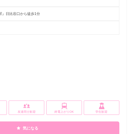
駅』日比谷口から徒歩1分
友達同士歓迎
終電上がりOK
学生歓迎
気になる