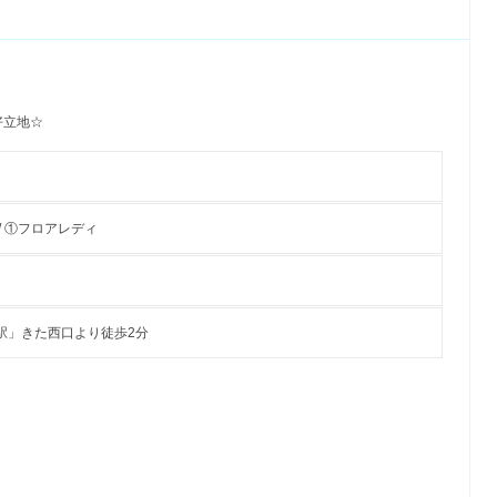
好立地☆
/ ①フロアレディ
駅」きた西口より徒歩2分