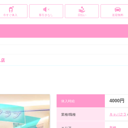
今すぐ体入
客引きなし
日払い
送迎無料
L店
4000円
体入時給
キャバクラ
業種/職種
新橋
エリア