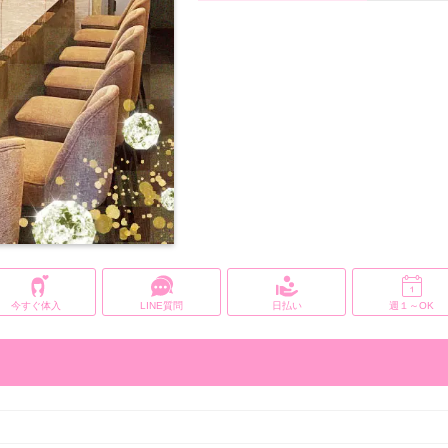
今すぐ体入
LINE質問
日払い
週１～OK