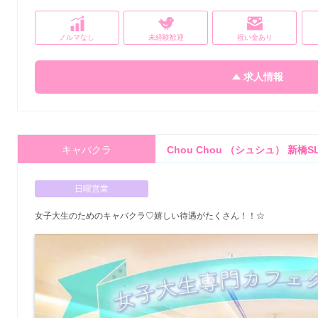
ノルマなし
未経験歓迎
祝い金あり
求人情報
キャバクラ
Chou Chou （シュシュ） 新橋S
日曜営業
女子大生のためのキャバクラ♡嬉しい待遇がたくさん！！☆