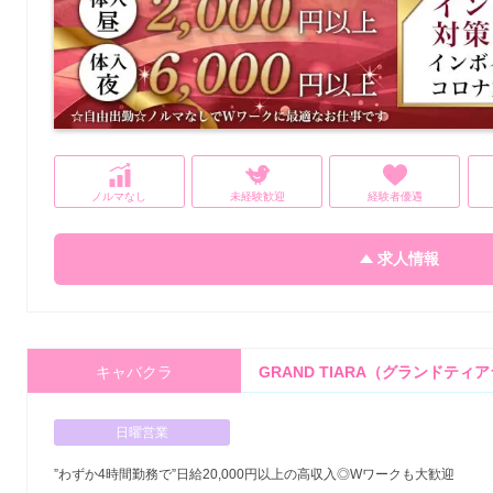
ノルマなし
未経験歓迎
経験者優遇
求人情報
キャバクラ
GRAND TIARA（グランドティ
日曜営業
”わずか4時間勤務で”日給20,000円以上の高収入◎Wワークも大歓迎