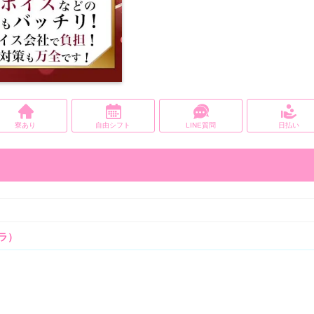
寮あり
自由シフト
LINE質問
日払い
アラ）