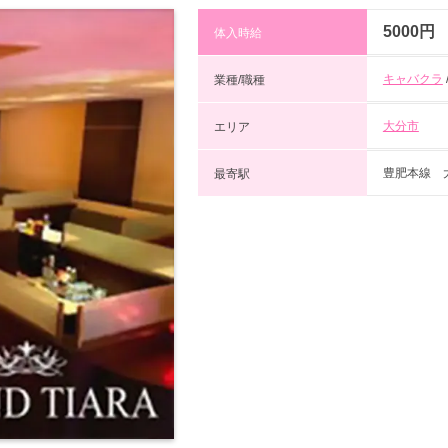
5000円
体入時給
キャバクラ
業種/職種
大分市
エリア
豊肥本線 
最寄駅