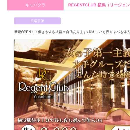
キャバクラ
REGENTCLUB 横浜（リージェ
日曜営業
新規OPEN！！働きやすさ抜群⇒自信あります♪昼キャバも夜キャバも体