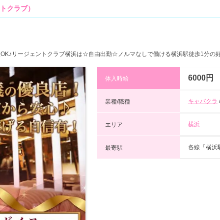
ントクラブ）
入OK♪リージェントクラブ横浜は☆自由出勤☆ノルマなしで働ける横浜駅徒歩1分の
6000円
体入時給
キャバクラ
業種/職種
横浜
エリア
各線「横浜
最寄駅