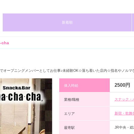
新着順
cha
新ビルでオープニングメンバーとしてお仕事♪未経験OK☆落ち着いた店内☆指名やノルマ
2500円
体入時給
スナック・
業種/職種
新宿・歌舞
エリア
JR中央・総
最寄駅