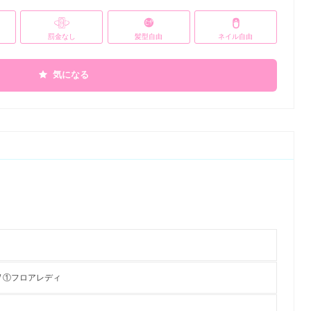
罰金なし
髪型自由
ネイル自由
気になる
/ ①フロアレディ