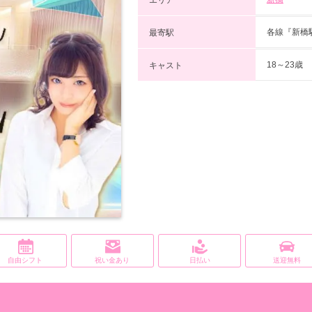
各線『新橋
最寄駅
18～23歳
キャスト
自由シフト
祝い金あり
日払い
送迎無料