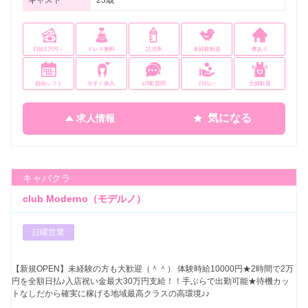
キャスト
23歳
日給1万円～
ドレス無料
託児所
未経験歓迎
寮あり
自由シフト
今すぐ体入
LINE質問
日払い
主婦歓迎
気になる
求人情報
キャバクラ
club Moderno（モデルノ）
日曜営業
【新規OPEN】未経験の方も大歓迎（＾＾） 体験時給10000円★2時間で2万
円を全額日払♪入店祝い金最大30万円支給！！手ぶらで出勤可能★待機カッ
トなしだから確実に稼げる地域最高クラスの高環境♪♪