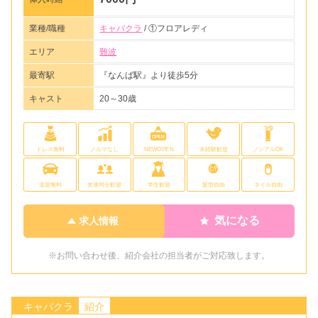
業種/職種
キャバクラ
/ ①フロアレディ
エリア
難波
最寄駅
『なんば駅』より徒歩5分
キャスト
20～30歳
ドレス無料
ノルマなし
NEWOPEN
未経験歓迎
ノンアルOK
送迎無料
友達同士歓迎
学生歓迎
髪型自由
ネイル自由
気になる
求人情報
※お問い合わせ後、紹介会社の担当者がご対応致します。
キャバクラ
紹介