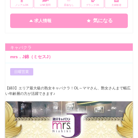
ノンアルOK
LINE質問
罰金なし
ブランクOK
主婦歓迎
気になる
求人情報
キャバクラ
mrs．J錦（ミセスJ）
日曜営業
【錦3】エリア最大級の熟女キャバクラ！OL～ママさん、艶女さんまで幅広
い年齢層の方が活躍できます♪