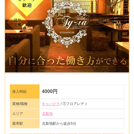
4000円
体入時給
業種/職種
キャバクラ
/ ①フロアレディ
エリア
北新地
最寄駅
北新地駅から徒歩5分