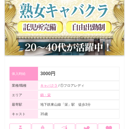
3000円
体入時給
業種/職種
キャバクラ
/ ①フロアレディ
エリア
錦・栄
最寄駅
地下鉄東山線「栄」駅 徒歩3分
キャスト
35歳