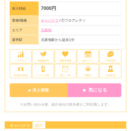
7000円
体入時給
業種/職種
キャバクラ
/ ①フロアレディ
エリア
北新地
最寄駅
北新地駅から徒歩1分
ノルマなし
未経験歓迎
経験者優遇
自由シフト
LINE質問
友達同士歓迎
ブランクOK
週１～OK
高級店
学生歓迎
気になる
求人情報
※お問い合わせ後、紹介会社の担当者がご対応致します。
キャバクラ
紹介