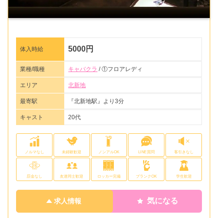
5000円
体入時給
業種/職種
キャバクラ
/ ①フロアレディ
エリア
北新地
最寄駅
『北新地駅』より3分
キャスト
20代
ノルマなし
未経験歓迎
ノンアルOK
LINE質問
客引きなし
罰金なし
友達同士歓迎
ロッカー完備
ブランクOK
学生歓迎
気になる
求人情報