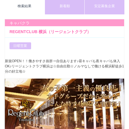
検索結果
新着順
安定募集企業
キャバクラ
REGENTCLUB 横浜（リージェントクラブ）
日曜営業
新規OPEN！！働きやすさ抜群⇒自信あります♪昼キャバも夜キャバも体入
OK♪リージェントクラブ横浜は☆自由出勤☆ノルマなしで働ける横浜駅徒歩1
分の好立地☆