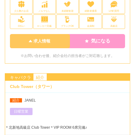
少人数のお店
ノルマなし
未経験歓迎
経験者優遇
LINE質問
日払い
ロッカー完備
ブランクOK
会員制
高級店
気になる
求人情報
※お問い合わせ後、紹介会社の担当者がご対応致します。
キャバクラ
紹介
Club Tower（タワー）
紹介
JANEL
日曜営業
＊北新地高級店 Club Tower＊VIP ROOM 6席完備♪