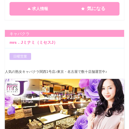
気になる
求人情報
キャバクラ
mrs．Jミナミ（ミセスJ）
日曜営業
人気の熟女キャバクラ関西1号店♪東京・名古屋で数十店舗運営中♪