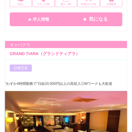
日払い
ブランクOK
週１～OK
終電上がりOK
主婦歓迎
気になる
求人情報
キャバクラ
GRAND TIARA（グランドティアラ）
日曜営業
”わずか4時間勤務で”日給20,000円以上の高収入◎Wワークも大歓迎