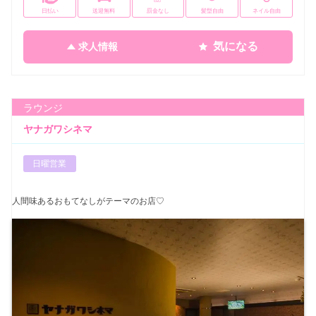
日払い
送迎無料
罰金なし
髪型自由
ネイル自由
気になる
求人情報
ラウンジ
ヤナガワシネマ
日曜営業
人間味あるおもてなしがテーマのお店♡