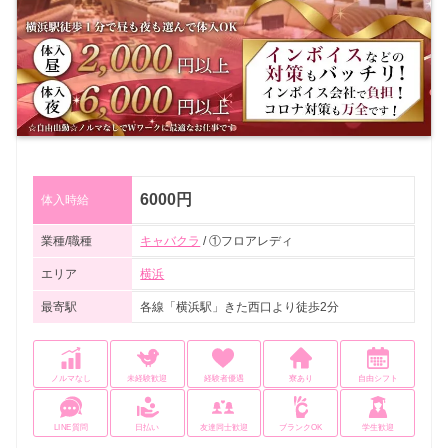
6000円
体入時給
業種/職種
キャバクラ
/ ①フロアレディ
エリア
横浜
最寄駅
各線「横浜駅」きた西口より徒歩2分
ノルマなし
未経験歓迎
経験者優遇
寮あり
自由シフト
LINE質問
日払い
友達同士歓迎
ブランクOK
学生歓迎