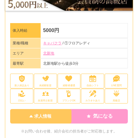
5000円
体入時給
業種/職種
キャバクラ
/ ①フロアレディ
エリア
北新地
最寄駅
北新地駅から徒歩3分
新人保証あり
未経験歓迎
経験者優遇
自由シフト
LINE質問
日払い
友達同士歓迎
ブランクOK
カラオケあり
高級店
気になる
求人情報
※お問い合わせ後、紹介会社の担当者がご対応致します。