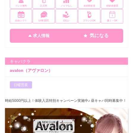
ドレス無料
託児所
ノルマなし
未経験歓迎
経験者優遇
自由シフト
LINE質問
日払い
ブランクOK
週１～OK
気になる
求人情報
キャバクラ
avalon（アヴァロン）
日曜営業
時給5000円以上！体験入店特別キャンペーン実施中♪ 昼キャバ同時募集中！