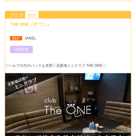
クラブ
紹介
THE ONE（ザ ワン）
紹介
JANEL
日曜営業
◇ヘルプの方のバックも充実◇北新地ミニクラブ THE ONE◇