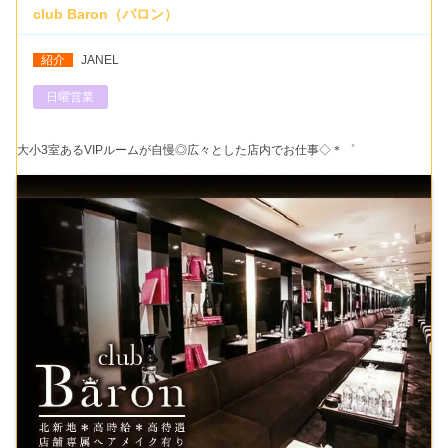
club Baron（バロン）
紹介
JANEL
日曜営業
大小3室あるVIPルームが自慢◎広々とした店内でお仕事◇＊゜