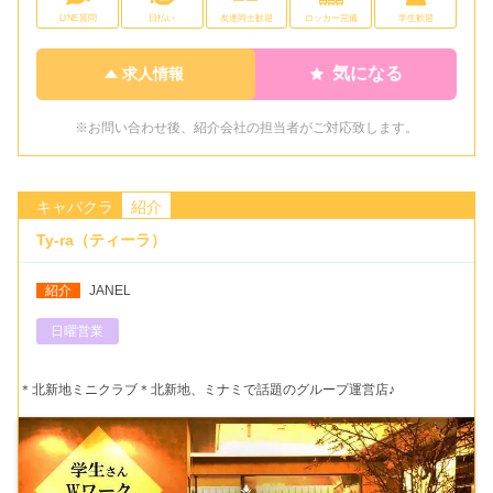
LINE質問
日払い
友達同士歓迎
ロッカー完備
学生歓迎
気になる
求人情報
※お問い合わせ後、紹介会社の担当者がご対応致します。
キャバクラ
紹介
Ty-ra（ティーラ）
紹介
JANEL
日曜営業
＊北新地ミニクラブ＊北新地、ミナミで話題のグループ運営店♪