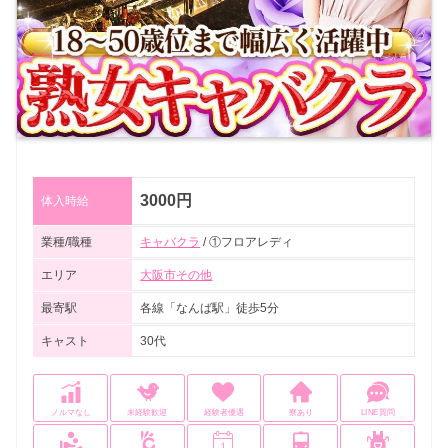
3000円
体入時給
業種/職種
キャバクラ
/ ①フロアレディ
エリア
大阪市その他
最寄駅
各線「なんば駅」徒歩5分
キャスト
30代
ノルマなし
未経験歓迎
経験者優遇
寮あり
LINE質問