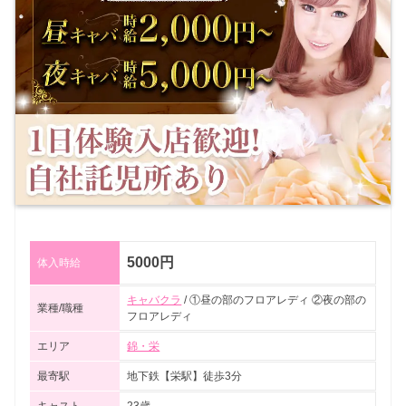
5000円
体入時給
キャバクラ
/ ①昼の部のフロアレディ ②夜の部の
業種/職種
フロアレディ
エリア
錦・栄
最寄駅
地下鉄【栄駅】徒歩3分