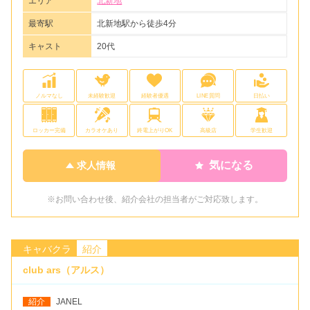
エリア
北新地
最寄駅
北新地駅から徒歩4分
キャスト
20代
ノルマなし
未経験歓迎
経験者優遇
LINE質問
日払い
ロッカー完備
カラオケあり
終電上がりOK
高級店
学生歓迎
気になる
求人情報
※お問い合わせ後、紹介会社の担当者がご対応致します。
キャバクラ
紹介
club ars（アルス）
紹介
JANEL