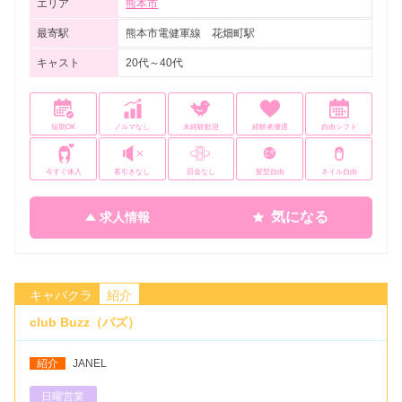
エリア
熊本市
最寄駅
熊本市電健軍線 花畑町駅
キャスト
20代～40代
短期OK
ノルマなし
未経験歓迎
経験者優遇
自由シフト
今すぐ体入
客引きなし
罰金なし
髪型自由
ネイル自由
気になる
求人情報
キャバクラ
紹介
club Buzz（バズ）
紹介
JANEL
日曜営業