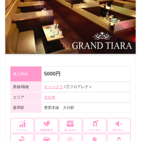
5000円
体入時給
業種/職種
キャバクラ
/ ①フロアレディ
エリア
大分市
最寄駅
豊肥本線 大分駅
ノルマなし
未経験歓迎
祝い金あり
今すぐ体入
客引きなし