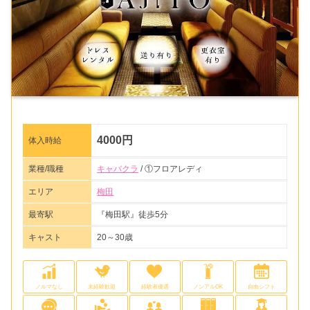
4000円
体入時給
業種/職種
キャバクラ
/ ①フロアレディ
エリア
梅田
最寄駅
『梅田駅』徒歩5分
キャスト
20～30歳
ノルマなし
未経験歓迎
経験者優遇
ノンアルOK
自由シフト