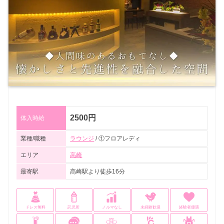
2500円
体入時給
業種/職種
ラウンジ
/ ①フロアレディ
エリア
高崎
最寄駅
高崎駅より徒歩16分
ドレス無料
託児所
ノルマなし
未経験歓迎
経験者優遇