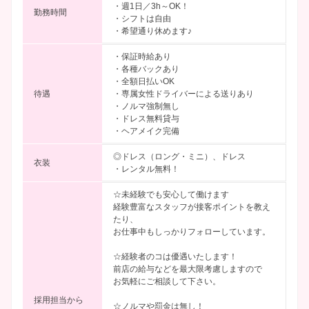
・週1日／3h～OK！
勤務時間
・シフトは自由
・希望通り休めます♪
・保証時給あり
・各種バックあり
・全額日払いOK
待遇
・専属女性ドライバーによる送りあり
・ノルマ強制無し
・ドレス無料貸与
・ヘアメイク完備
◎ドレス（ロング・ミニ）、ドレス
衣装
・レンタル無料！
☆未経験でも安心して働けます
経験豊富なスタッフが接客ポイントを教え
たり、
お仕事中もしっかりフォローしています。
☆経験者のコは優遇いたします！
前店の給与などを最大限考慮しますので
お気軽にご相談して下さい。
採用担当から
☆ノルマや罰金は無し！