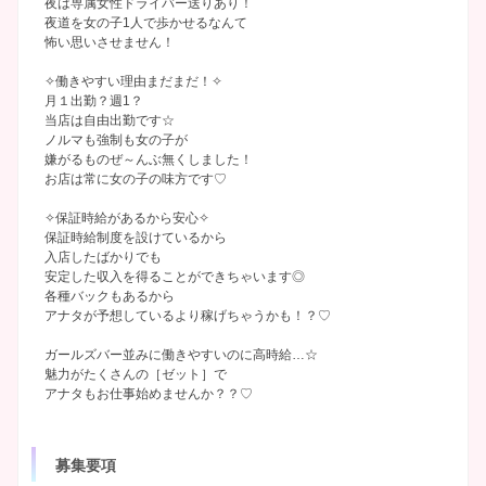
夜は専属女性ドライバー送りあり！
夜道を女の子1人で歩かせるなんて
怖い思いさせません！
✧働きやすい理由まだまだ！✧
月１出勤？週1？
当店は自由出勤です☆
ノルマも強制も女の子が
嫌がるものぜ～んぶ無くしました！
お店は常に女の子の味方です♡
✧保証時給があるから安心✧
保証時給制度を設けているから
入店したばかりでも
安定した収入を得ることができちゃいます◎
各種バックもあるから
アナタが予想しているより稼げちゃうかも！？♡
ガールズバー並みに働きやすいのに高時給…☆
魅力がたくさんの［ゼット］で
アナタもお仕事始めませんか？？♡
募集要項