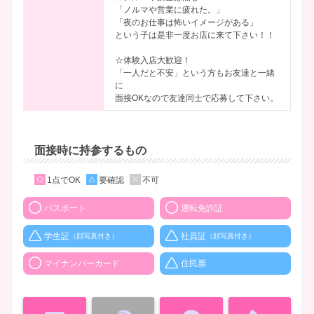
「ノルマや営業に疲れた。」
「夜のお仕事は怖いイメージがある」
という子は是非一度お店に来て下さい！！
☆体験入店大歓迎！
「一人だと不安」という方もお友達と一緒
に
面接OKなので友達同士で応募して下さい。
面接時に持参するもの
1点でOK
要確認
不可
パスポート
運転免許証
学生証
社員証
（顔写真付き）
（顔写真付き）
マイナンバーカード
住民票