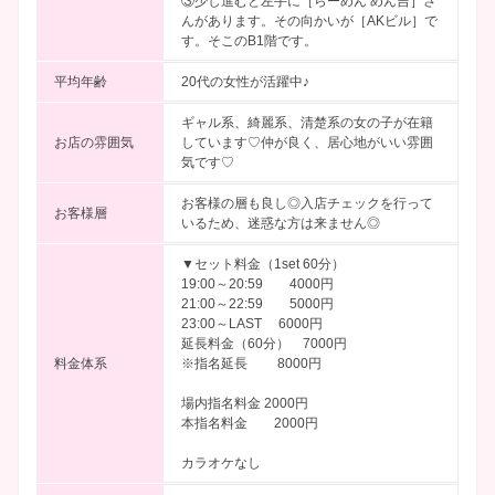
③少し進むと左手に［らーめん めん吉］さ
んがあります。その向かいが［AKビル］で
す。そこのB1階です。
平均年齢
20代の女性が活躍中♪
ギャル系、綺麗系、清楚系の女の子が在籍
お店の雰囲気
しています♡仲が良く、居心地がいい雰囲
気です♡
お客様の層も良し◎入店チェックを行って
お客様層
いるため、迷惑な方は来ません◎
▼セット料金（1set 60分）
19:00～20:59 4000円
21:00～22:59 5000円
23:00～LAST 6000円
延長料金（60分） 7000円
料金体系
※指名延長 8000円
場内指名料金 2000円
本指名料金 2000円
カラオケなし