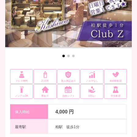
ドレス無料
託児所
新人保証あり
ノルマなし
未経験歓迎
ノンアルOK
寮あり
自由シフト
日払い
学生歓迎
4,000 円
体入時給
最寄駅
柏駅 徒歩1分