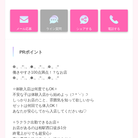
メール応募
ライン質問
シェアする
電話する
PRポイント
❁.。.:*:.。.✽.。.:*:.。.❁.。.:*
働きやすさ100点満点！？なお店
❁.。.:*:.。.✽.。.:*:.。.❁.。.:*
✧体験入店は何度でもOK✧
不安な子は体験入店から始めよっ（੭＊ˊᵕˋ）੭
しっかりお店のこと、雰囲気を知って欲しいから
ゼットは何回でも体入OK！
あなたが安心してから入店してくださいね♡
✧ラクラク出勤できるお店✧
お店があるのは柏駅西口徒歩1分
終電上がりでも超安心♪