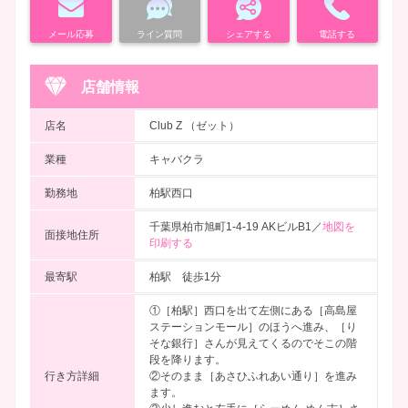
メール応募
ライン質問
シェアする
電話する
店舗情報
店名
Club Z （ゼット）
業種
キャバクラ
勤務地
柏駅西口
千葉県柏市旭町1-4-19 AKビルB1／
地図を
面接地住所
印刷する
最寄駅
柏駅 徒歩1分
①［柏駅］西口を出て左側にある［高島屋
ステーションモール］のほうへ進み、［り
そな銀行］さんが見えてくるのでそこの階
段を降ります。
行き方詳細
②そのまま［あさひふれあい通り］を進み
ます。