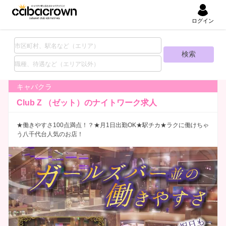
ログイン
キャバクラ
Club Z （ゼット）の
ナイトワーク求人
★働きやすさ100点満点！？★月1日出勤OK★駅チカ★ラクに働けちゃ
う八千代台人気のお店！