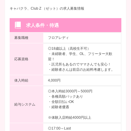
キャバクラ、Club Z （ゼット）の求人募集情報
求人条件・待遇
募集職種
フロアレディ
◎18歳以上（高校生不可）
・未経験者、学生、OL、フリーター大歓
応募資格
迎！
・託児所もあるのでママさんでも安心！
・経験者さんは前店のお給料考慮します。
体入時給
4,000円
◎本入時給3000円～5000円
・各種高額バックあり
・全額日払いOK
給与システム
・経験者優遇
※体験入店時給4000円以上
◎17:00～Last