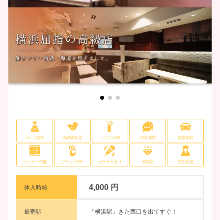
ドレス無料
未経験歓迎
ノンアルOK
LINE質問
送迎無料
ロッカー完備
ブランクOK
カラオケあり
高級店
学生歓迎
4,000 円
体入時給
最寄駅
『横浜駅』きた西口を出てすぐ！