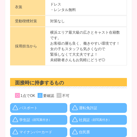
ドレス
衣装
・レンタル無料
受動喫煙対策
対策なし
横浜エリア最大級の広さとキャスト在籍数
です。
お客様の層も良く、働きやすい環境です！
採用担当から
女の子もスタッフも気さくなので
緊張しなくて大丈夫ですよ！
未経験者さんもお気軽にどうぞ◎
面接時に持参するもの
1点でOK
要確認
不可
パスポート
運転免許証
学生証
社員証
（顔写真付き）
（顔写真付き）
マイナンバーカード
住民票