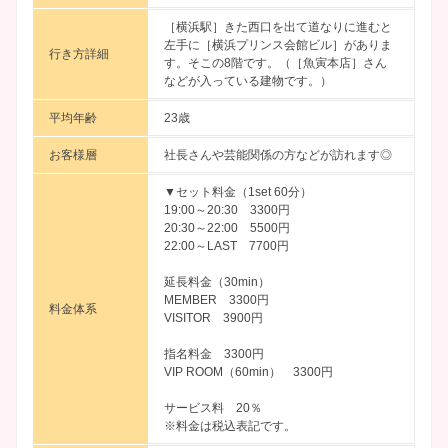
［横浜駅］きた西口を出て道なりに進むと
左手に［横浜プリンス会館ビル］がありま
行き方詳細
す。そこの8階です。（［魚寅本店］さん
などが入っている建物です。）
平均年齢
23歳
お客様層
社長さんや芸能関係の方などが訪れます◎
▼セット料金（1set 60分）
19:00～20:30 3300円
20:30～22:00 5500円
22:00～LAST 7700円
延長料金（30min）
MEMBER 3300円
料金体系
VISITOR 3900円
指名料金 3300円
VIP ROOM（60min） 3300円
サービス料 20％
※料金は税込表記です。