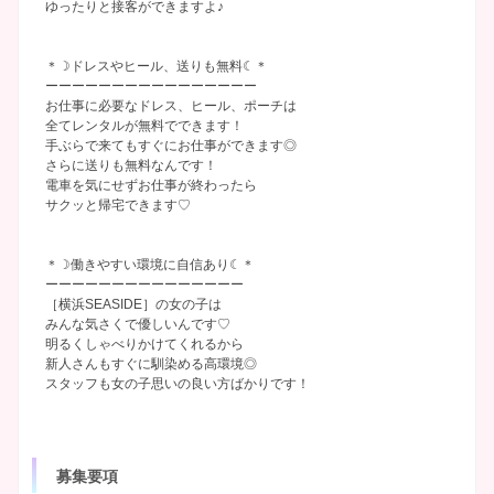
ゆったりと接客ができますよ♪
＊☽ドレスやヒール、送りも無料☾＊
ーーーーーーーーーーーーーーーー
お仕事に必要なドレス、ヒール、ポーチは
全てレンタルが無料でできます！
手ぶらで来てもすぐにお仕事ができます◎
さらに送りも無料なんです！
電車を気にせずお仕事が終わったら
サクッと帰宅できます♡
＊☽働きやすい環境に自信あり☾＊
ーーーーーーーーーーーーーーー
［横浜SEASIDE］の女の子は
みんな気さくで優しいんです♡
明るくしゃべりかけてくれるから
新人さんもすぐに馴染める高環境◎
スタッフも女の子思いの良い方ばかりです！
募集要項