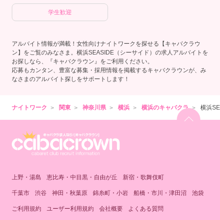
学生歓迎
アルバイト情報が満載！女性向けナイトワークを探せる【キャバクラウ
ン】をご覧のみなさま。横浜SEASIDE（シーサイド）の求人アルバイトを
お探しなら、『キャバクラウン』をご利用ください。
応募もカンタン、豊富な募集・採用情報を掲載するキャバクラウンが、み
なさまのアルバイト探しをサポートします！
ナイトワーク
関東
神奈川県
横浜
横浜のキャバクラ
横浜S
上野・湯島
恵比寿・中目黒・自由が丘
新宿・歌舞伎町
千葉市
渋谷
神田・秋葉原
錦糸町・小岩
船橋・市川・津田沼
池袋
ご利用規約
ユーザー利用規約
会社概要
よくある質問