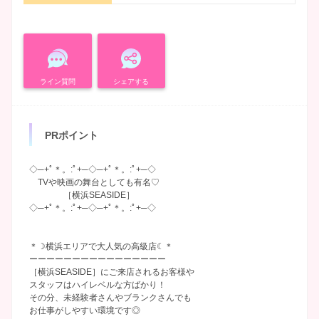
ライン質問
シェアする
PRポイント
◇─+ﾟ＊。:ﾟ+─◇─+ﾟ＊。:ﾟ+─◇
TVや映画の舞台としても有名♡
［横浜SEASIDE］
◇─+ﾟ＊。:ﾟ+─◇─+ﾟ＊。:ﾟ+─◇
＊☽横浜エリアで大人気の高級店☾＊
ーーーーーーーーーーーーーーーー
［横浜SEASIDE］にご来店されるお客様や
スタッフはハイレベルな方ばかり！
その分、未経験者さんやブランクさんでも
お仕事がしやすい環境です◎