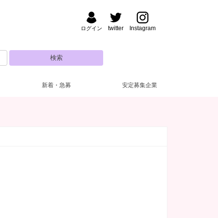
twitter
Instagram
ログイン
新着・急募
安定募集企業
野・湯島
ナック・パブ
払い
装自由
(47)
(4)
(6)
(3)
渋谷
フロアレディ
ドレス無料
深夜【22～5時】
(3)
(27)
(51)
(7)
田・大森
い金あり
日営業
(49)
(2)
(5)
新人保証あり
10代
(25)
(5)
糸町・小岩
験者優遇
(40)
(3)
主婦歓迎
(11)
達同士歓迎
(18)
練馬・ひばりヶ丘
自由シフト
(16)
(1)
電上がりOK
(19)
遅出出勤OK
(5)