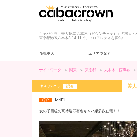
キャバクラ『美人茶屋 六本木（ビジンチャヤ）』の求人・
東京都港区六本木3-14-11で、フロアレディを募集中
夜職求人
エリアで探す
ナイトワーク
関東
東京都
六本木・西麻布
東京都
キャバクラ
ネイル自由
ドレス
(39)
(41)
(44)
(5)
新宿・歌舞伎町
クラブ
髪型自由
制服
(5)
(2)
(7)
(4)
美人
キャバクラ
紹介
カウンターレディ
ヘアメ無料
夕方・夜【17～22時】
(13)
(6)
(56)
三軒茶屋・下北沢
ヘアメ不要
昼【12～17時】
(4)
(2)
(1)
紹介
JANEL
神田・秋葉原
ノルマなし
20代
(55)
(45)
(2)
赤坂・銀座
罰金なし
30代
(21)
(10)
(2)
女の子目線の高待遇♡有名キャバ嬢多数在籍！！
日暮里・巣鴨
学生歓迎
(37)
(2)
綾瀬・北千住
ブランクOK
(12)
(1)
今すぐ体入
(13)
週１～OK
(18)