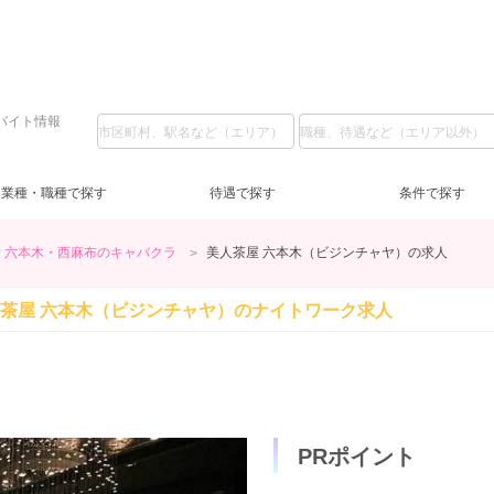
バイト情報
業種・職種で探す
待遇で探す
条件で探す
六本木・西麻布のキャバクラ
美人茶屋 六本木（ビジンチャヤ）の求人
ガールズバー
LINE質問
私服
(5)
(34)
(5)
池袋
ラウンジ
日給1万円～
コスプレ
(2)
(3)
(2)
(2)
上
ス
日
服
茶屋 六本木（ビジンチャヤ）の
ナイトワーク求人
恵比寿・中目黒・自由が丘
送迎無料
土曜営業
(7)
(56)
(6)
交通費支給
日曜営業
(30)
(5)
蒲
祝
祝
新橋
客引きなし
40代
(2)
(5)
(3)
未経験歓迎
(56)
錦
経
ノンアルOK
(20)
赤羽・板橋
タトゥー可
(1)
(1)
友
PRポイント
登録制OK
(3)
短期OK
(6)
終