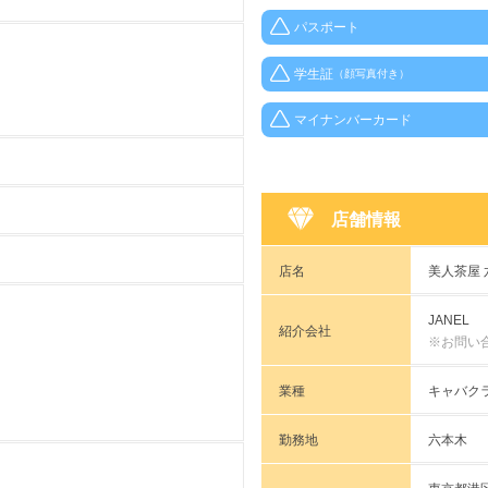
パスポート
学生証
（顔写真付き）
マイナンバーカード
店舗情報
店名
美人茶屋
JANEL
紹介会社
※お問い
業種
キャバク
勤務地
六本木