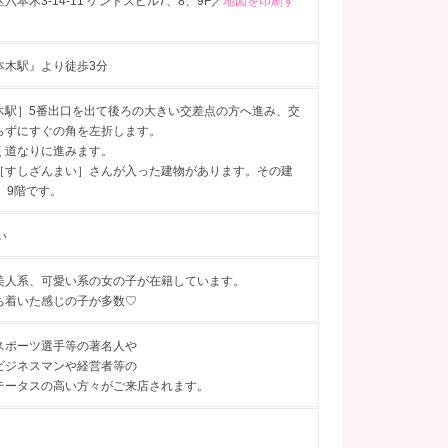
六本木3-14-11 ケントスビル7、8、9F／
地図を印刷す
本木駅』より徒歩3分
木駅］5番出口を出て後ろの大きい交差点の方へ進み、交
らずにすぐの角を左折します。
く道なりに進みます。
［すしざんまい］さんが入った建物があります。その建
、9階です。
い
美人系、可愛い系の女の子が在籍しています。
ち着いた感じの子が多数♡
スポーツ選手等の著名人や
ビジネスマンや経営者等の
テータスの高い方々がご来店されます。