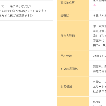
東京都港区
面接地住所
る
って、一緒に楽しむだけ♪
いるのでお酒が飲めなくても大丈夫！
最寄駅
各線『六
る方でも稼げる環境です◎
①［六本
差点は渡
行き方詳細
②しばら
③左手に
物の7、8
平均年齢
26歳くら
清楚系、
お店の雰囲気
清楚で落
芸能人、
お客様層
エリート
社会的ス
MAIN