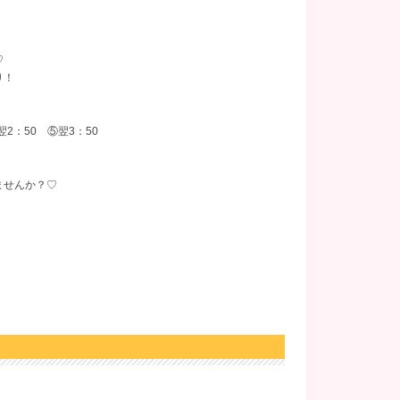
♡
り！
④翌2：50 ⑤翌3：50
ませんか？♡