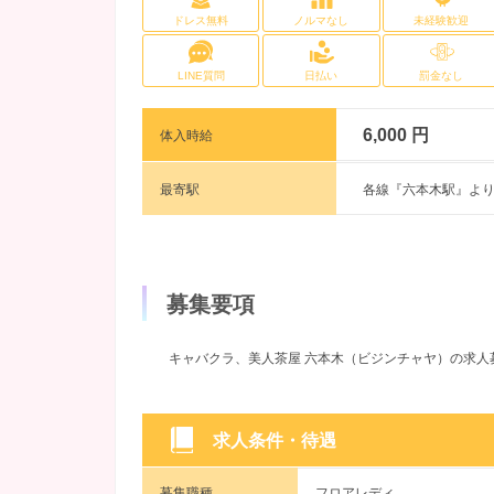
ドレス無料
ノルマなし
未経験歓迎
LINE質問
日払い
罰金なし
6,000 円
体入時給
最寄駅
各線『六本木駅』より
募集要項
キャバクラ、美人茶屋 六本木（ビジンチャヤ）の求人
求人条件・待遇
募集職種
フロアレディ