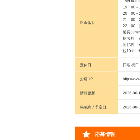
1set 60mi
19：00－
20：00－
21：00－
料金体系
22：00－
延長30mi
指名料 ￥
同伴料 ￥
税10％ 
定休日
日曜 祝日
お店HP
http://ww
情報更新
2026-06-1
掲載終了予定日
2026-
応募情報