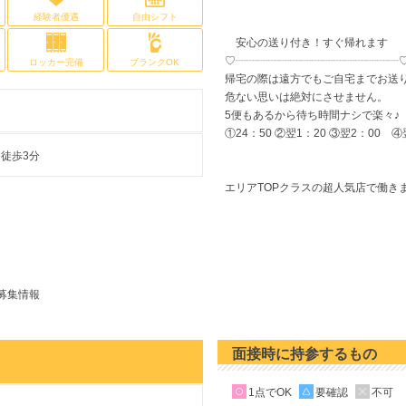
経験者優遇
自由シフト
安心の送り付き！すぐ帰れます
♡┈┈┈┈┈┈┈┈┈┈┈┈┈┈┈
ロッカー完備
ブランクOK
帰宅の際は遠方でもご自宅までお送
危ない思いは絶対にさせません。
5便もあるから待ち時間ナシで楽々♪
①24：50 ②翌1：20 ③翌2：00 
徒歩3分
エリアTOPクラスの超人気店で働き
募集情報
面接時に持参するもの
1点でOK
要確認
不可