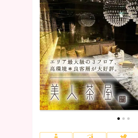
府中・調布・烏山
NEWOPEN
(5)
(1)
会員制
(2)
ロッカー完備
(31)
川崎・溝の口
カラオケあり
(1)
(13)
埼玉県
(4)
所沢・飯能・狭山
(1)
千葉市
(4)
柏・松戸
(1)