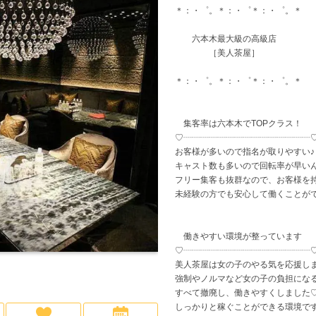
＊：・゜。＊：・゜＊：・゜。＊
神奈川県
高級店
(6)
(5)
横浜
少人数のお店
(1)
(1)
寮
六本木最大級の高級店
［美人茶屋］
平
＊：・゜。＊：・゜＊：・゜。＊
大宮
(1)
越谷・草加
(2)
集客率は六本木でTOPクラス！
♡┈┈┈┈┈┈┈┈┈┈┈┈┈┈┈
お客様が多いので指名が取りやすい♪
船橋・市川・津田沼
(3)
千
キャスト数も多いので回転率が早い
フリー集客も抜群なので、お客様を
未経験の方でも安心して働くことが
働きやすい環境が整っています
♡┈┈┈┈┈┈┈┈┈┈┈┈┈┈┈
美人茶屋は女の子のやる気を応援し
強制やノルマなど女の子の負担にな
すべて撤廃し、働きやすくしました
しっかりと稼ぐことができる環境です