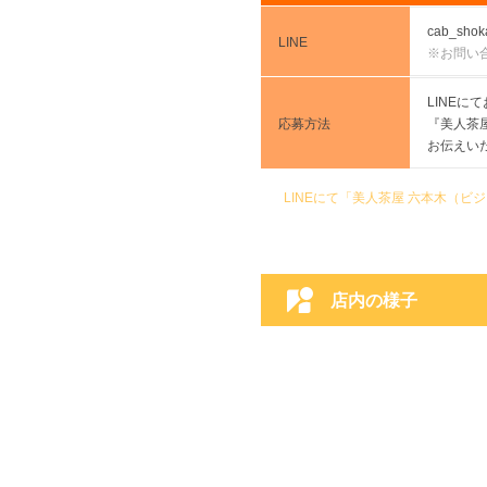
cab_shok
LINE
※お問い
LINE
応募方法
『美人茶
お伝えい
LINEにて「美人茶屋 六本木（
店内の様子