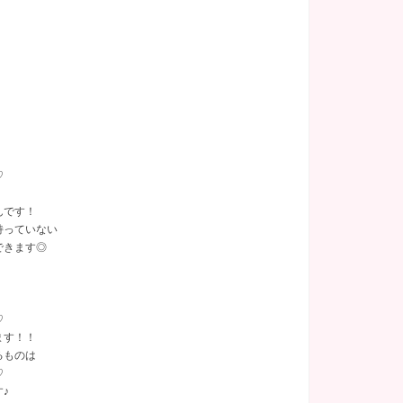
あり
(16)
関内
託児所
(2)
(2)
塚
(1)
千葉県
(9)
♡
葉県その他
(1)
んです！
持っていない
できます◎
♡
ます！！
るものは
♡
♪