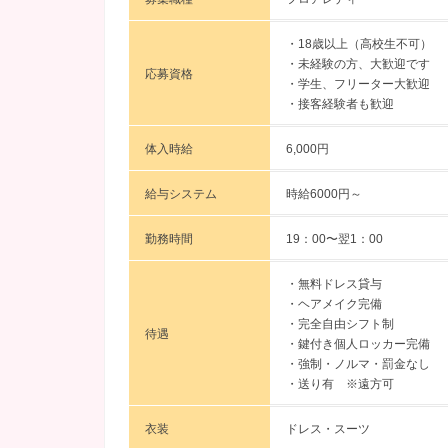
・18歳以上（高校生不可）
・未経験の方、大歓迎です
応募資格
・学生、フリーター大歓迎
・接客経験者も歓迎
体入時給
6,000円
給与システム
時給6000円～
勤務時間
19：00〜翌1：00
・無料ドレス貸与
・ヘアメイク完備
・完全自由シフト制
待遇
・鍵付き個人ロッカー完備
・強制・ノルマ・罰金なし
・送り有 ※遠方可
衣装
ドレス・スーツ