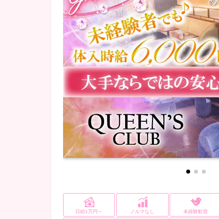
府中・調布・烏山
NEWOPEN
(5)
(1)
会員制
(2)
ロッカー完備
(32)
川崎・溝の口
カラオケあり
(1)
(14)
埼玉県
(4)
所沢・飯能・狭山
(1)
千葉市
(4)
柏・松戸
(1)
日給1万円～
ノルマなし
未経験歓迎