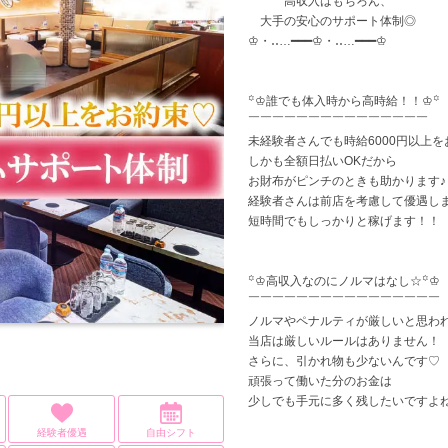
高収入はもちろん、
大手の安心のサポート体制◎
神奈川県
高級店
(6)
(5)
横浜
少人数のお店
(1)
(1)
寮
♔・‥…━━━♔・‥…━━━♔
平
꙳♔誰でも体入時から高時給！！♔꙳
￣￣￣￣￣￣￣￣￣￣￣￣￣￣￣
大宮
(1)
未経験者さんでも時給6000円以上を
しかも全額日払いOKだから
越谷・草加
お財布がピンチのときも助かります♪
(2)
経験者さんは前店を考慮して優遇し
短時間でもしっかりと稼げます！！
船橋・市川・津田沼
(3)
千
꙳♔高収入なのにノルマはなし☆꙳♔
￣￣￣￣￣￣￣￣￣￣￣￣￣￣￣￣
ノルマやペナルティが厳しいと思わ
当店は厳しいルールはありません！
さらに、引かれ物も少ないんです♡
頑張って働いた分のお金は
少しでも手元に多く残したいですよ
経験者優遇
自由シフト