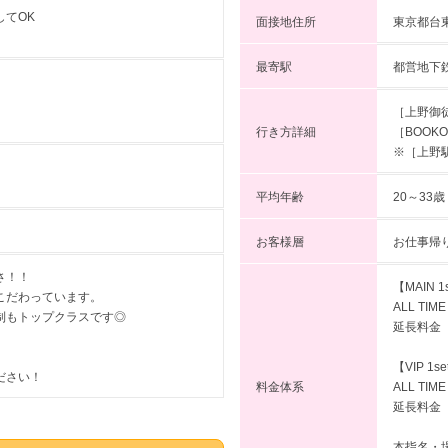
してOK
面接地住所
東京都台東
最寄駅
都営地下
［上野御
行き方詳細
［BOOK
※［上野
平均年齢
20～33歳
お客様層
お仕事帰
さ！！
【MAIN 
こだわっています。
ALL TI
制もトップクラスです◎
延長料金（
【VIP 1s
ださい！
料金体系
ALL TI
延長料金（
本指名・