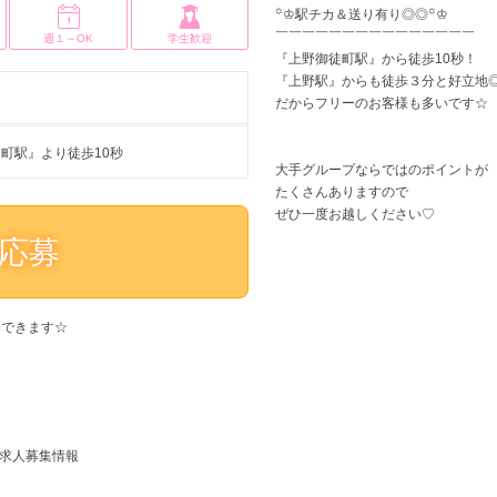
꙳♔駅チカ＆送り有り◎◎꙳♔
￣￣￣￣￣￣￣￣￣￣￣￣￣￣￣
週１～OK
学生歓迎
『上野御徒町駅』から徒歩10秒！
『上野駅』からも徒歩３分と好立地
だからフリーのお客様も多いです☆
町駅』より徒歩10秒
大手グループならではのポイントが
たくさんありますので
ぜひ一度お越しください♡
応募
募できます☆
の求人募集情報