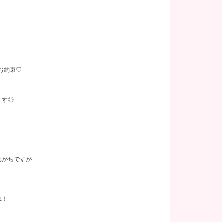
あり
(16)
関内
託児所
(2)
(2)
塚
(1)
お約束♡
千葉県
(9)
ます◎
葉県その他
(1)
れがちですが
ね！