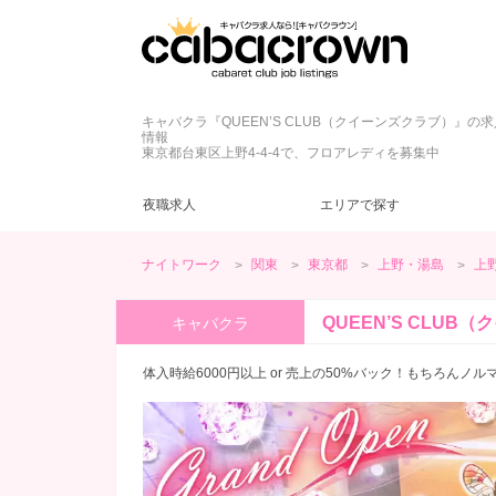
キャバクラ『QUEEN’S CLUB（クイーンズクラブ）』の
情報
東京都台東区上野4-4-4で、フロアレディを募集中
夜職求人
エリアで探す
ナイトワーク
関東
東京都
上野・湯島
上
東京都
キャバクラ
ネイル自由
ドレス
(42)
(43)
(45)
(6)
新宿・歌舞伎町
クラブ
髪型自由
制服
(5)
(2)
(9)
(4)
QUEEN’S CLUB
キャバクラ
カウンターレディ
ヘアメ無料
夕方・夜【17～22時】
(13)
(7)
(59)
三軒茶屋・下北沢
ヘアメ不要
昼【12～17時】
(5)
(2)
(1)
体入時給6000円以上 or 売上の50%バック！もちろんノ
神田・秋葉原
ノルマなし
20代
(57)
(48)
(3)
赤坂・銀座
罰金なし
30代
(23)
(12)
(2)
日暮里・巣鴨
学生歓迎
(39)
(2)
綾瀬・北千住
ブランクOK
(13)
(1)
今すぐ体入
(13)
週１～OK
(18)