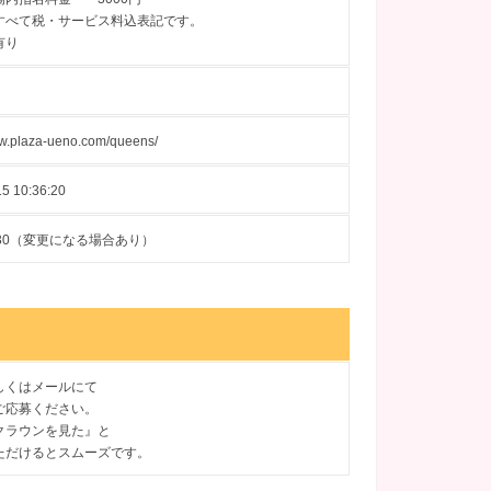
すべて税・サービス料込表記です。
有り
ww.plaza-ueno.com/queens/
5 10:36:20
09-30（変更になる場合あり）
しくはメールにて
ご応募ください。
クラウンを見た』と
ただけるとスムーズです。