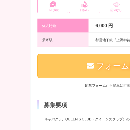
LINE質問
日払い
罰金なし
6,000 円
体入時給
最寄駅
都営地下鉄『上野御徒
フォーム
応募フォームから簡単に応
募集要項
キャバクラ、QUEEN’S CLUB（クイーンズクラブ）