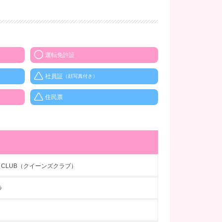
運転免許証
社員証
（顔写真付き）
住民票
’S CLUB（クイーンズクラブ）
ラ