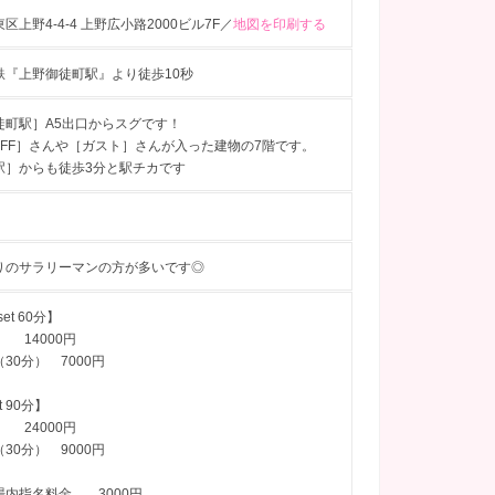
区上野4-4-4 上野広小路2000ビル7F／
地図を印刷する
鉄『上野御徒町駅』より徒歩10秒
徒町駅］A5出口からスグです！
OFF］さんや［ガスト］さんが入った建物の7階です。
駅］からも徒歩3分と駅チカです
りのサラリーマンの方が多いです◎
1set 60分】
ME 14000円
30分） 7000円
et 90分】
ME 24000円
30分） 9000円
場内指名料金 3000円