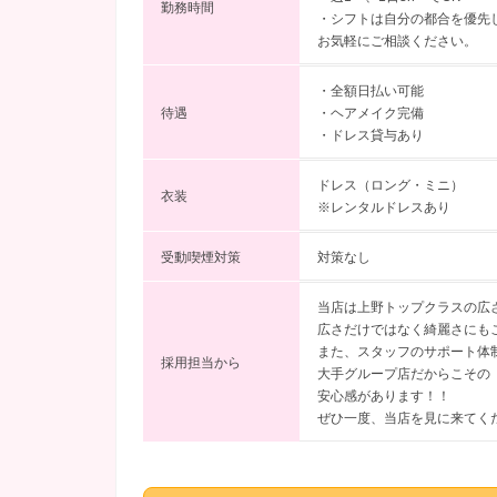
勤務時間
・シフトは自分の都合を優先
お気軽にご相談ください。
・全額日払い可能
待遇
・ヘアメイク完備
・ドレス貸与あり
ドレス（ロング・ミニ）
衣装
※レンタルドレスあり
受動喫煙対策
対策なし
当店は上野トップクラスの広
広さだけではなく綺麗さにも
また、スタッフのサポート体
採用担当から
大手グループ店だからこその
安心感があります！！
ぜひ一度、当店を見に来てく