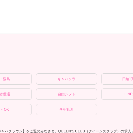
・湯島
キャバクラ
日給1
者優遇
自由シフト
LIN
～OK
学生歓迎
ャバクラウン】をご覧のみなさま。QUEEN’S CLUB（クイーンズクラブ）の求