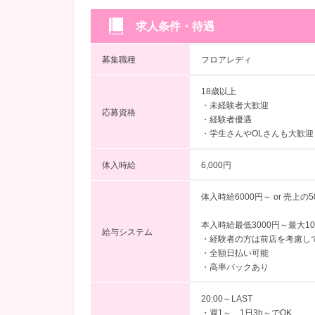
求人条件・待遇
募集職種
フロアレディ
18歳以上
・未経験者大歓迎
応募資格
・経験者優遇
・学生さんやOLさんも大歓迎
体入時給
6,000円
体入時給6000円～ or 売上の
本入時給最低3000円～最大1
給与システム
・経験者の方は前店を考慮し
・全額日払い可能
・高率バックあり
20:00～LAST
・週1～、1日3h～でOK