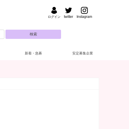
twitter
Instagram
ログイン
新着・急募
安定募集企業
野・湯島
ナック・パブ
払い
装自由
(47)
(5)
(7)
(4)
渋谷
フロアレディ
ドレス無料
深夜【22～5時】
(3)
(28)
(53)
(8)
田・大森
い金あり
日営業
(52)
(2)
(5)
新人保証あり
10代
(25)
(5)
糸町・小岩
験者優遇
(42)
(3)
主婦歓迎
(12)
達同士歓迎
(20)
練馬・ひばりヶ丘
自由シフト
(16)
(1)
電上がりOK
(19)
遅出出勤OK
(5)