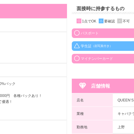
面接時に持参するもの
1点でOK
要確認
不可
パスポート
学生証
（顔写真付き）
マイナンバーカード
50%バック
店舗情報
0000円 各種バックあり！
店名
QUEEN
て優遇！
業種
キャバク
勤務地
上野