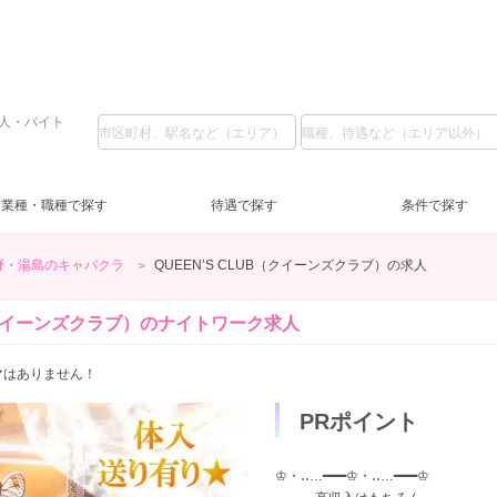
求人・バイト
業種・職種で探す
待遇で探す
条件で探す
野・湯島のキャバクラ
QUEEN’S CLUB（クイーンズクラブ）の求人
ガールズバー
LINE質問
私服
(5)
(37)
(6)
池袋
ラウンジ
日給1万円～
コスプレ
(2)
(3)
(2)
(2)
上
ス
日
服
（クイーンズクラブ）の
ナイトワーク求人
恵比寿・中目黒・自由が丘
送迎無料
土曜営業
(8)
(59)
(6)
交通費支給
日曜営業
(31)
(5)
蒲
祝
祝
ルマはありません！
新橋
客引きなし
40代
(2)
(6)
(5)
浅草・人形町
未経験歓迎
(59)
(1)
錦
経
PRポイント
ノンアルOK
(21)
赤羽・板橋
タトゥー可
(1)
(1)
友
♔・‥…━━━♔・‥…━━━♔
登録制OK
(3)
短期OK
(6)
終