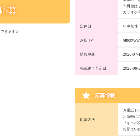
※料金は
応募
カラオケ
定休日
年中無休
募できます☆
お店HP
https://w
情報更新
2026-07-1
掲載終了予定日
2026-
応募情報
お電話も
お気軽に
応募方法
『キャバ
お伝えい